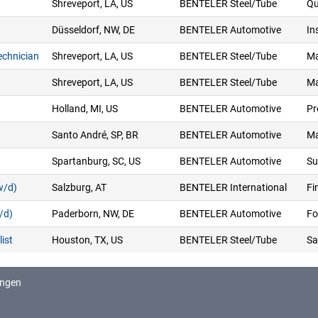
Shreveport, LA, US
BENTELER Steel/Tube
Qu
Düsseldorf, NW, DE
BENTELER Automotive
In
echnician
Shreveport, LA, US
BENTELER Steel/Tube
Ma
Shreveport, LA, US
BENTELER Steel/Tube
Ma
Holland, MI, US
BENTELER Automotive
Pr
Santo André, SP, BR
BENTELER Automotive
Ma
Spartanburg, SC, US
BENTELER Automotive
Su
w/d)
Salzburg, AT
BENTELER International
Fi
/d)
Paderborn, NW, DE
BENTELER Automotive
Fo
ist
Houston, TX, US
BENTELER Steel/Tube
Sa
ungen