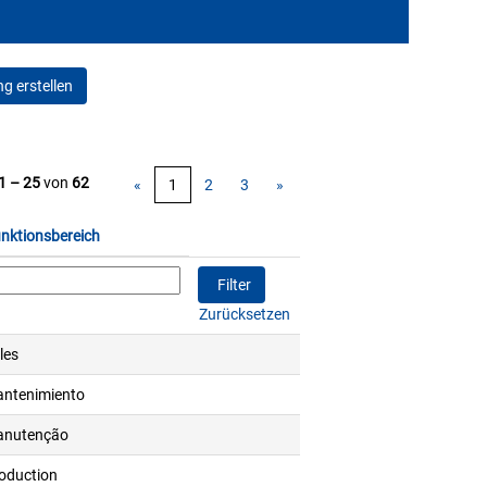
g erstellen
1 – 25
von
62
«
1
2
3
»
nktionsbereich
Zurücksetzen
les
ntenimiento
nutenção
oduction