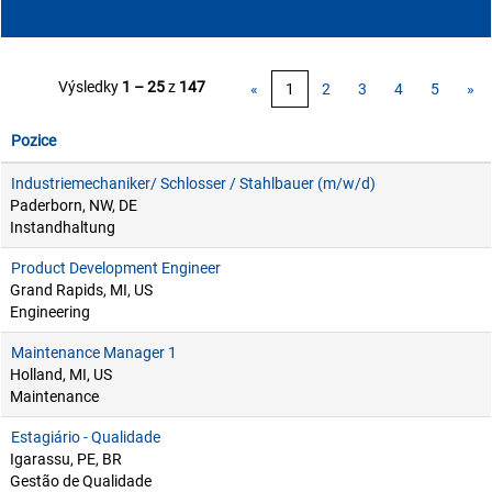
Výsledky
1 – 25
z
147
«
1
2
3
4
5
»
Pozice
Industriemechaniker/ Schlosser / Stahlbauer (m/w/d)
Paderborn, NW, DE
Instandhaltung
Product Development Engineer
Grand Rapids, MI, US
Engineering
Maintenance Manager 1
Holland, MI, US
Maintenance
Estagiário - Qualidade
Igarassu, PE, BR
Gestão de Qualidade