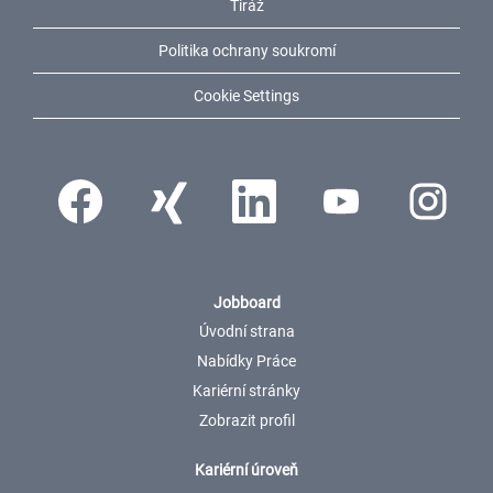
Tiráž
Politika ochrany soukromí
Cookie Settings
Otevře se na nové kartě.
Otevře se na nové kartě.
Otevře se na nové kartě.
Otevře se na nové kartě.
Otevře se na 
Jobboard
Úvodní strana
Nabídky Práce
Kariérní stránky
Zobrazit profil
Kariérní úroveň