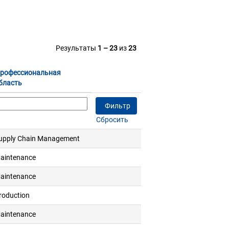
Результаты
1 – 23
из
23
рофессиональная
бласть
Сбросить
upply Chain Management
aintenance
aintenance
roduction
aintenance