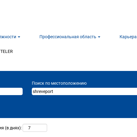
олжности
Профессиональная область
Карьера
(текущая страница)
NTELER
Поиск по местоположению
 (в днях):