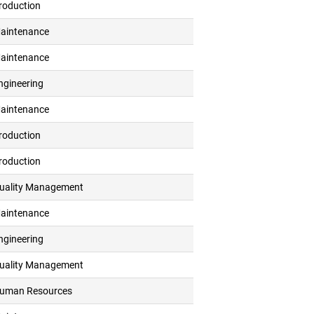
roduction
aintenance
aintenance
ngineering
aintenance
roduction
roduction
uality Management
aintenance
ngineering
uality Management
uman Resources