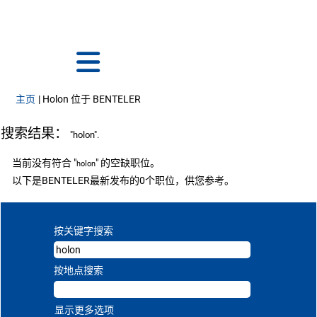
语言
查看个人档案
员工登录
（当前页面）
主页
|
Holon 位于 BENTELER
搜索结果：
"holon".
当前没有符合 "
" 的空缺职位。
holon
以下是BENTELER最新发布的0个职位，供您参考。
按关键字搜索
按地点搜索
显示更多选项