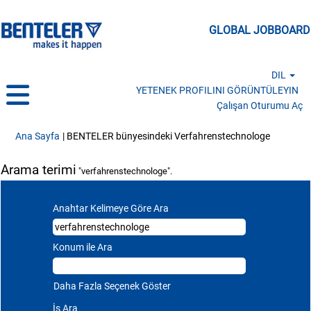
GLOBAL JOBBOARD
DIL
YETENEK PROFILINI GÖRÜNTÜLEYIN
Çalışan Oturumu Aç
(mevcut 
Ana Sayfa
|
BENTELER bünyesindeki Verfahrenstechnologe
Arama terimi
"verfahrenstechnologe".
Anahtar Kelimeye Göre Ara
Konum ile Ara
Daha Fazla Seçenek Göster