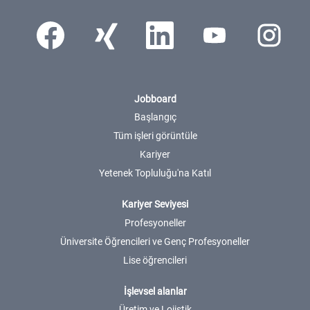
Yeni sekmede açılır.
Yeni sekmede açılır.
Yeni sekmede açılır.
Yeni sekmede açılır.
Yeni sekmede a
Jobboard
Başlangıç
Tüm işleri görüntüle
Kariyer
Yetenek Topluluğu'na Katıl
Kariyer Seviyesi
Profesyoneller
Üniversite Öğrencileri ve Genç Profesyoneller
Lise öğrencileri
İşlevsel alanlar
Üretim ve Lojistik