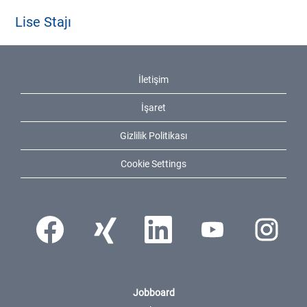
Lise Stajı
İletişim
İşaret
Gizlilik Politikası
Cookie Settings
Yeni sekmede açılır.
Yeni sekmede açılır.
Yeni sekmede açılır.
Yeni sekmede açılır.
Yeni sekmede a
Jobboard