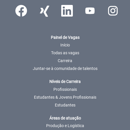
Abre num novo separador.
Abre num novo separador.
Abre num novo separador.
Abre num novo separador
Abre num nov
Painel de Vagas
Início
Todas as vagas
Carreira
Juntar-se à comunidade de talentos
Níveis de Carreira
Profissionais
Estudantes & Jovens Profissionais
Estudantes
Áreas de atuação
Produção e Logística