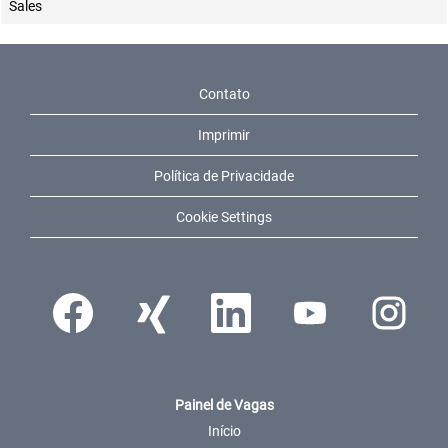
Sales
Contato
Imprimir
Política de Privacidade
Cookie Settings
Abre num novo separador.
Abre num novo separador.
Abre num novo separador.
Abre num novo separador
Abre num nov
Painel de Vagas
Início