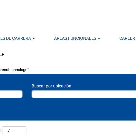
LES DE CARRERA
ÁREAS FUNCIONALES
CAREER
(página actual)
LER
hrenstechnologe".
Buscar por ubicación
: