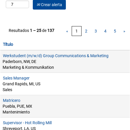
Crear alerta
Resultados
1 – 25
de
137
«
1
2
3
4
5
»
Título
Werkstudent (m/w/d) Group Communications & Marketing
Paderborn, NW, DE
Marketing & Kommunikation
Sales Manager
Grand Rapids, MI, US
Sales
Matricero
Puebla, PUE, MX
Mantenimiento
Supervisor - Hot Rolling Mill
Shreveport, LA, US