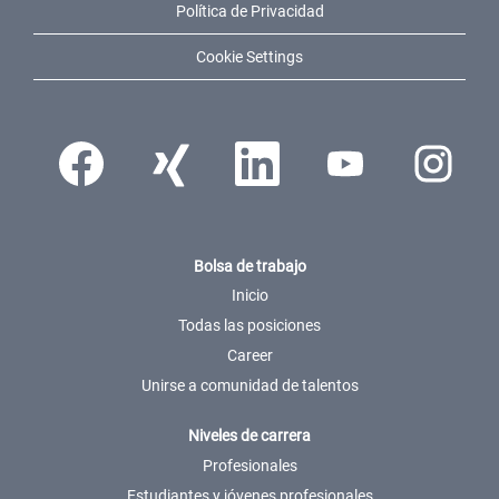
Política de Privacidad
Cookie Settings
Se abre en una nueva pestaña.
Se abre en una nueva pestaña.
Se abre en una nueva pestaña.
Se abre en una nueva pes
Se abre en u
Bolsa de trabajo
Inicio
Todas las posiciones
Career
Unirse a comunidad de talentos
Niveles de carrera
Profesionales
Estudiantes y jóvenes profesionales