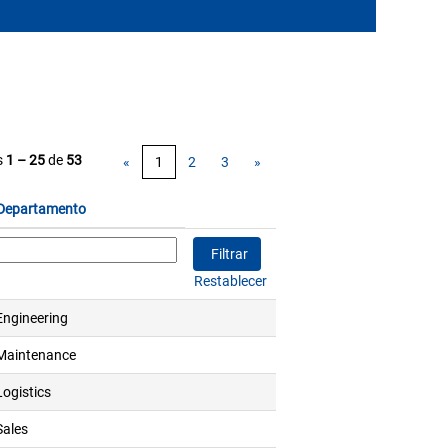
s
1 – 25
de
53
«
1
2
3
»
Departamento
Restablecer
Engineering
Maintenance
Logistics
Sales