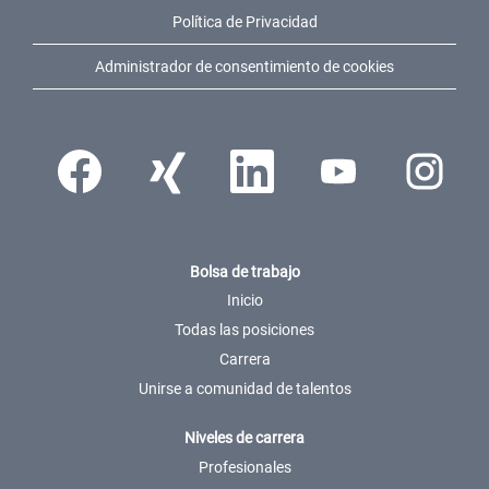
Política de Privacidad
Administrador de consentimiento de cookies
Se abre en una pestaña nueva.
Se abre en una pestaña nueva.
Se abre en una pestaña nueva.
Se abre en una pestaña n
Se abre en u
Bolsa de trabajo
Inicio
Todas las posiciones
Carrera
Unirse a comunidad de talentos
Niveles de carrera
Profesionales