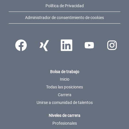
Política de Privacidad
Administrador de consentimiento de cookies
Se abre en una pestaña nueva.
Se abre en una pestaña nueva.
Se abre en una pestaña nueva.
Se abre en una pestaña n
Se abre en u
Bolsa de trabajo
Inicio
Todas las posiciones
Carrera
Unirse a comunidad de talentos
Niveles de carrera
Profesionales