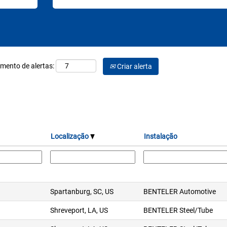
imento de alertas:
Criar alerta
Localização
Instalação
Spartanburg, SC, US
BENTELER Automotive
Shreveport, LA, US
BENTELER Steel/Tube