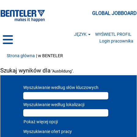
GLOBAL JOBBOARD
JĘZYK
WYŚWIETL PROFIL
Login pracownika
(bieżąca strona)
Strona główna
|
w BENTELER
Szukaj wyników dla
"Ausbildung".
Wyszukiwanie według słów kluczowych
Wyszukiwanie według lokalizacji
Pokaż więcej opcji