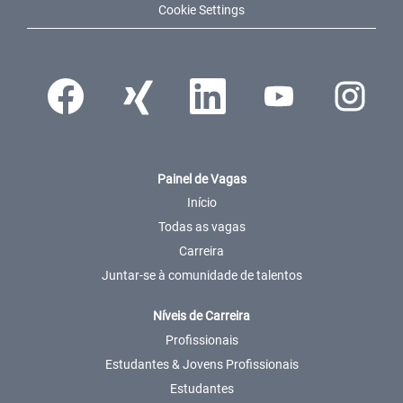
Cookie Settings
Abre num novo separador.
Abre num novo separador.
Abre num novo separador.
Abre num novo separador
Abre num nov
Painel de Vagas
Início
Todas as vagas
Carreira
Juntar-se à comunidade de talentos
Níveis de Carreira
Profissionais
Estudantes & Jovens Profissionais
Estudantes