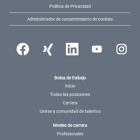
Política de Privacidad
Administrador de consentimiento de cookies
Se abre en una pestaña nueva.
Se abre en una pestaña nueva.
Se abre en una pestaña nueva.
Se abre en una pestaña n
Se abre en u
Bolsa de trabajo
Inicio
Todas las posiciones
Carrera
Unirse a comunidad de talentos
Niveles de carrera
Profesionales