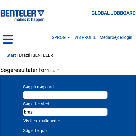
GLOBAL JOBBOARD
SPROG
VIS PROFIL
Medarbejderlogin
(aktuel side)
Start
|
Brazil i BENTELER
Søgeresultater for
"brazil".
Søg på nøgleord
Søg efter sted
Vis flere muligheder