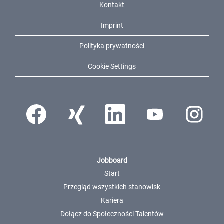
Kontakt
Imprint
Polityka prywatności
Cookie Settings
Otwiera się na nowej karcie.
Otwiera się na nowej karcie.
Otwiera się na nowej karcie.
Otwiera się na nowej karci
Otwiera się n
Jobboard
Start
Przegląd wszystkich stanowisk
Kariera
Dołącz do Społeczności Talentów