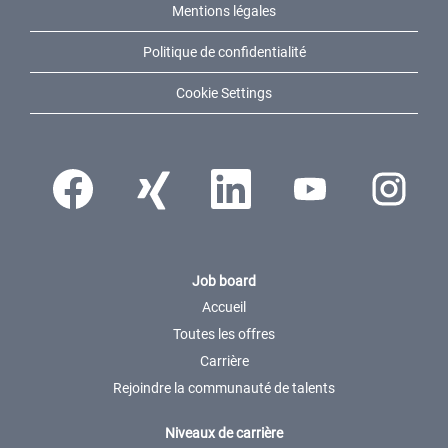
Mentions légales
Politique de confidentialité
Cookie Settings
S’ouvre dans un nouvel onglet.
S’ouvre dans un nouvel onglet.
S’ouvre dans un nouvel onglet.
S’ouvre dans un nouvel ong
S’ouvre dans 
Job board
Accueil
Toutes les offres
Carrière
Rejoindre la communauté de talents
Niveaux de carrière