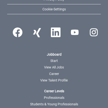
Cookie-Settings
Opens in a new tab.
Opens in a new tab.
Opens in a new tab.
Opens in a new tab.
Opens in a ne
Jobboard
Start
View All Jobs
Career
View Talent Profile
Career Levels
Professionals
Students & Young Professionals