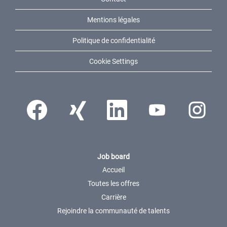
Mentions légales
Politique de confidentialité
Cookie Settings
S’ouvre dans un nouvel onglet.
S’ouvre dans un nouvel onglet.
S’ouvre dans un nouvel onglet.
S’ouvre dans un nouvel ong
S’ouvre dans 
Job board
Accueil
Toutes les offres
Carrière
Rejoindre la communauté de talents