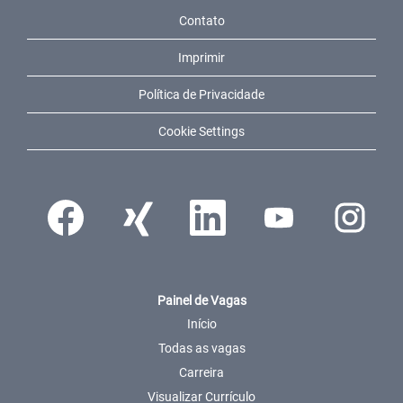
Contato
Imprimir
Política de Privacidade
Cookie Settings
Abre em uma nova guia.
Abre em uma nova guia.
Abre em uma nova guia.
Abre em uma nova guia.
Abre em uma 
Painel de Vagas
Início
Todas as vagas
Carreira
Visualizar Currículo