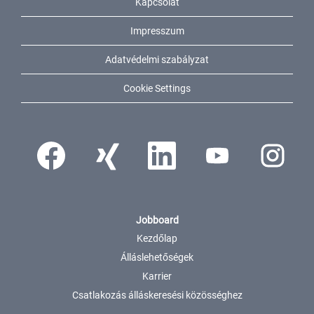
Kapcsolat
Impresszum
Adatvédelmi szabályzat
Cookie Settings
Új fülön nyílik meg.
Új fülön nyílik meg.
Új fülön nyílik meg.
Új fülön nyílik meg.
Új fülön nyíli
Jobboard
Kezdőlap
Álláslehetőségek
Karrier
Csatlakozás álláskeresési közösséghez