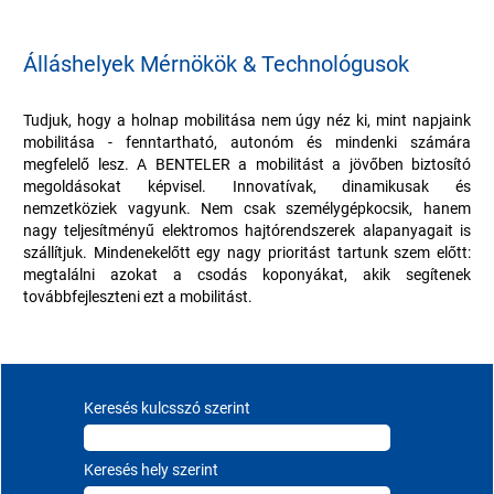
Álláshelyek Mérnökök & Technológusok
Tudjuk, hogy a holnap mobilitása nem úgy néz ki, mint napjaink
mobilitása - fenntartható, autonóm és mindenki számára
megfelelő lesz. A BENTELER a mobilitást a jövőben biztosító
megoldásokat képvisel. Innovatívak, dinamikusak és
nemzetköziek vagyunk. Nem csak személygépkocsik, hanem
nagy teljesítményű elektromos hajtórendszerek alapanyagait is
szállítjuk. Mindenekelőtt egy nagy prioritást tartunk szem előtt:
megtalálni azokat a csodás koponyákat, akik segítenek
továbbfejleszteni ezt a mobilitást.
Keresés kulcsszó szerint
Keresés hely szerint