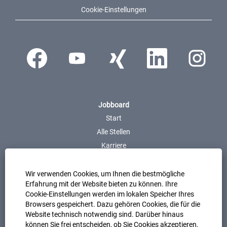
Cookie-Einstellungen
Wird auf einer neuen Registerkarte geöffnet.
Wird auf einer neuen Registerkarte geöffnet.
Wird auf einer neuen Registerkarte geöf
Wird auf einer neuen Regis
Wird auf eine
Jobboard
Start
Alle Stellen
Karriere
Talentprofil-Login
Wir verwenden Cookies, um Ihnen die bestmögliche
Karrierelevel
Erfahrung mit der Website bieten zu können. Ihre
Cookie-Einstellungen werden im lokalen Speicher Ihres
Berufserfahrene
Browsers gespeichert. Dazu gehören Cookies, die für die
Studierende & Berufseinsteiger
Website technisch notwendig sind. Darüber hinaus
Schüler
können Sie frei entscheiden, ob Sie Cookies akzeptieren,