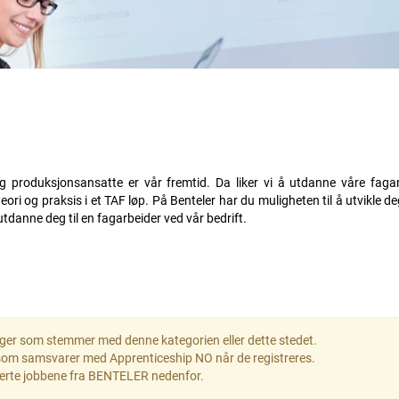
 produksjonsansatte er vår fremtid. Da liker vi å utdanne våre fagar
ori og praksis i et TAF løp. På Benteler har du muligheten til å utvikle deg
 utdanne deg til en fagarbeider ved vår bedrift.
linger som stemmer med denne kategorien eller dette stedet.
som samsvarer med Apprenticeship NO når de registreres.
trerte jobbene fra BENTELER nedenfor.