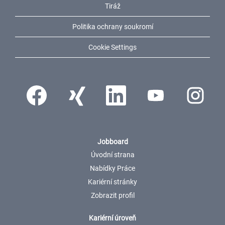
Tiráž
Politika ochrany soukromí
Cookie Settings
Otevře se na nové kartě.
Otevře se na nové kartě.
Otevře se na nové kartě.
Otevře se na nové kartě.
Otevře se na 
Jobboard
Úvodní strana
Nabídky Práce
Kariérní stránky
Zobrazit profil
Kariérní úroveň