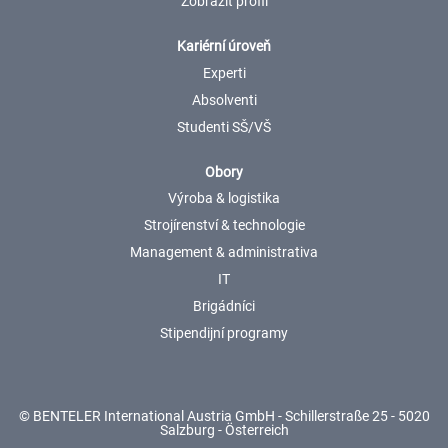
Zobrazit profil
Kariérní úroveň
Experti
Absolventi
Studenti SŠ/VŠ
Obory
Výroba & logistika
Strojírenství & technologie
Management & administrativa
IT
Brigádníci
Stipendijní programy
© BENTELER International Austria GmbH - Schillerstraße 25 - 5020
Salzburg - Österreich