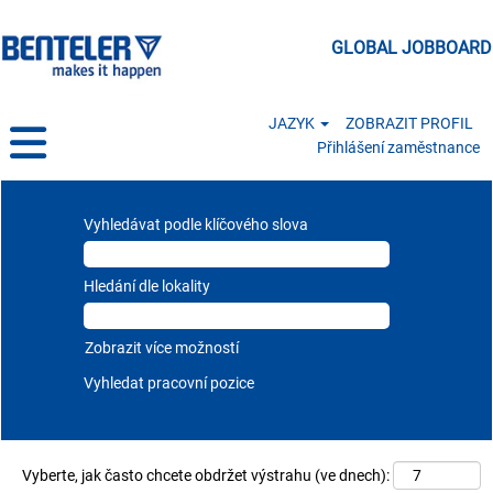
GLOBAL JOBBOARD
JAZYK
ZOBRAZIT PROFIL
Přihlášení zaměstnance
All Jobs CZ
Vyhledávat podle klíčového slova
Hledání dle lokality
Zobrazit více možností
Vyberte, jak často chcete obdržet výstrahu (ve dnech):